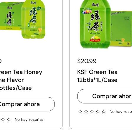
9
$20.99
reen Tea Honey
KSF Green Tea
ne Flavor
12btls*1L/Case
ottles/Case
Comprar ahor
Comprar ahora
No hay res
No hay reseñas