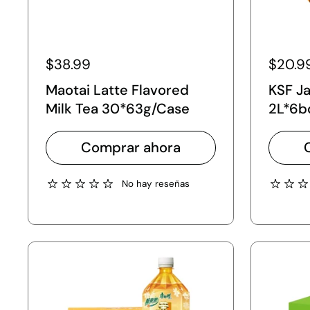
$38.99
$20.9
Maotai Latte Flavored
KSF J
Milk Tea 30*63g/Case
2L*6b
Comprar ahora
No hay reseñas