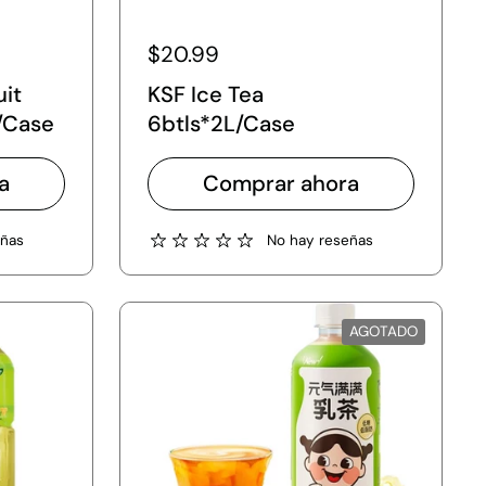
$20.99
it
KSF Ice Tea
/Case
6btls*2L/Case
a
Comprar ahora
eñas
No hay reseñas
AGOTADO