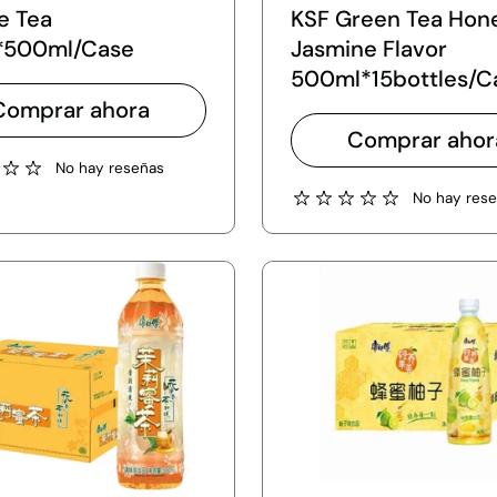
e Tea
KSF Green Tea Hon
s*500ml/Case
Jasmine Flavor
500ml*15bottles/C
Comprar ahora
Comprar ahor
No hay reseñas
No hay res