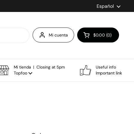
Idioma
Español
Mi cuenta
$0.00
0
Abrir carrito
Mi tienda | Closing at 5pm
Useful info
Topfoo
Important link