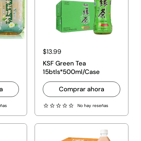
$13.99
KSF Green Tea
15btls*500ml/Case
a
Comprar ahora
eñas
No hay reseñas