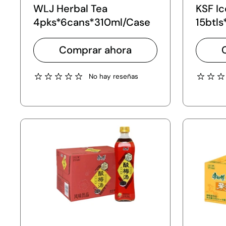
WLJ Herbal Tea
KSF Ic
4pks*6cans*310ml/Case
15btl
Comprar ahora
No hay reseñas