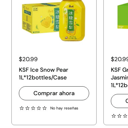
$20.99
$20.9
KSF Ice Snow Pear
KSF G
1L*12bottles/Case
Jasmi
1L*12b
Comprar ahora
No hay reseñas