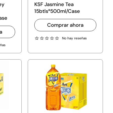
ey
KSF Jasmine Tea
15btls*500ml/Case
ase
Comprar ahora
a
No hay reseñas
eñas