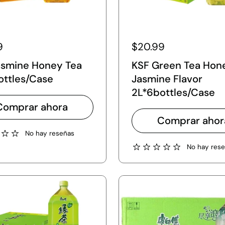
9
$20.99
asmine Honey Tea
KSF Green Tea Hon
ottles/Case
Jasmine Flavor
2L*6bottles/Case
Comprar ahora
Comprar ahor
No hay reseñas
No hay res