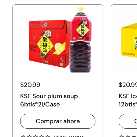
$20.99
$20.9
KSF Sour plum soup
KSF Ic
6btls*2l/Case
12btls
Comprar ahora