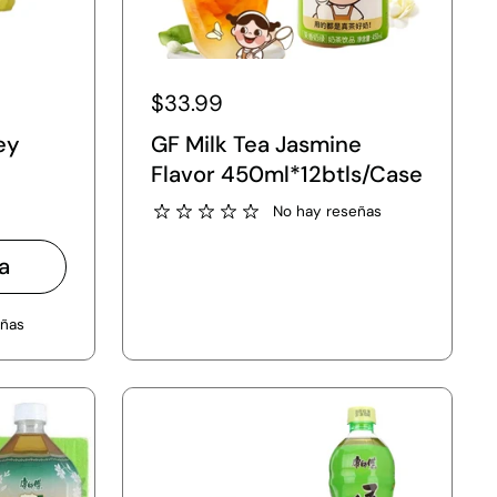
$33.99
ey
GF Milk Tea Jasmine
Flavor 450ml*12btls/Case
No hay reseñas
a
eñas