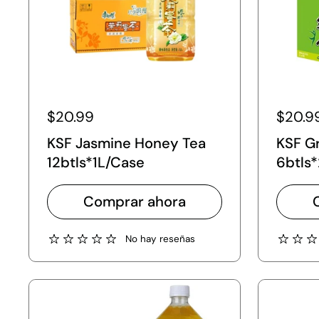
$20.99
$20.9
KSF Jasmine Honey Tea
KSF G
12btls*1L/Case
6btls
Comprar ahora
No hay reseñas