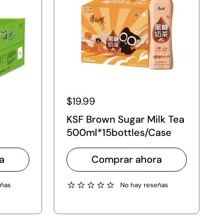
$19.99
KSF Brown Sugar Milk Tea
500ml*15bottles/Case
a
Comprar ahora
eñas
No hay reseñas