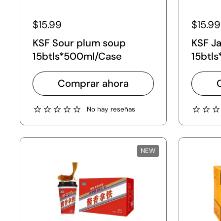
$15.99
$15.99
KSF Sour plum soup
KSF J
15btls*500ml/Case
15btl
Comprar ahora
No hay reseñas
NEW