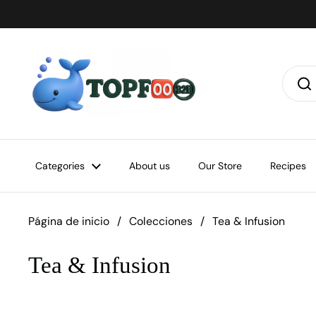
Ir al contenido
Categories
About us
Our Store
Recipes
Página de inicio
/
Colecciones
/
Tea & Infusion
Tea & Infusion