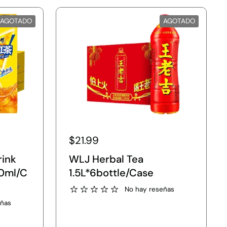
AGOTADO
AGOTADO
$21.99
rink
WLJ Herbal Tea
0ml/C
1.5L*6bottle/Case
No hay reseñas
eñas