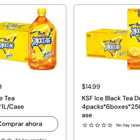
9
$14.99
e Tea
KSF Ice Black Tea D
*1L/Case
4packs*6boxes*25
ase
Comprar ahora
No hay res