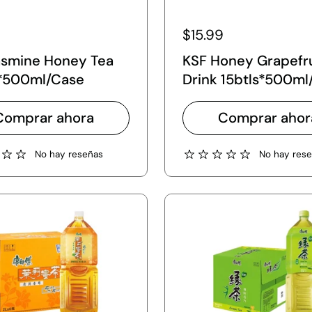
$15.99
asmine Honey Tea
KSF Honey Grapefru
s*500ml/Case
Drink 15btls*500ml
Comprar ahora
Comprar ahor
No hay reseñas
No hay res