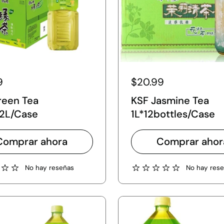
9
$20.99
reen Tea
KSF Jasmine Tea
*2L/Case
1L*12bottles/Case
Comprar ahora
Comprar ahor
No hay reseñas
No hay res